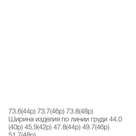
ОПИСАНИЕ
УХОД
Состав: 50% лиоцел, 50% хлопок.
Жакет полуприлегающего силуэта,
длина ниже линии бедер. Спереди два
прорезных кармана с клапанами,
застегивается на пуговицы. Жакет на
подкладке, с плечевыми накладками.
Рост 164
Длина изделия 73.4(40р) 73.5(42р)
73.6(44р) 73.7(46р) 73.8(48р)
Ширина изделия по линии груди 44.0
(40р) 45.9(42р) 47.8(44р) 49.7(46р)
51.7(48р)