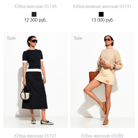
Юбка женская 55146
Юбка вязаная женская 55131
46
48
46
12 300 руб.
13 000 руб.
Юбка женская 55101
Юбка женская 55089
44
48
46
48