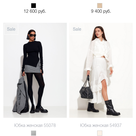
12 600 руб.
9 400 руб.
Юбка женская 54937
Юбка женская 55078
42
46
48