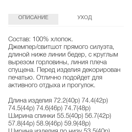
ОПИСАНИЕ
УХОД
Состав: 100% хлопок.
Джемпер/свитшот прямого силуэта,
длиной ниже линии бедер, с круглым
вырезом горловины, линия плеча
спущена. Перед изделия декорирован
печатью. Отлично подойдет для
активного отдыха и прогулок.
Длина изделия 72.2(40р) 74.4(42р)
74.5(44р) 74.6(46р) 74.7(48р)
Ширина спинки 55.5(40р) 56.7(42р)
57.8(44р) 58.9(46р) 59.9(48р)
Ширина изделия по низу 53.5(40р)