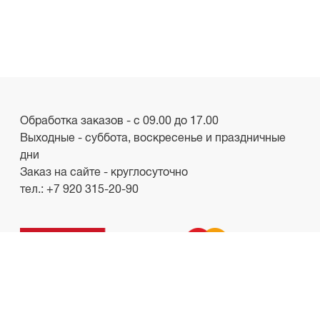
Обработка заказов - с 09.00 до 17.00
Выходные - суббота, воскресенье и праздничные
дни
Заказ на сайте - круглосуточно
тел.:
+7 920 315-20-90
ООО «Лакби»
Россия, г. Смоленск, пр-кт. Гагарина, д.19
ИНН/КПП 6732057528/673201001
shop.lakbi@gmail.com