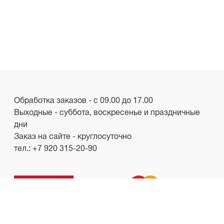
Обработка заказов - с 09.00 до 17.00
Выходные - суббота, воскресенье и праздничные
дни
Заказ на сайте - круглосуточно
тел.:
+7 920 315-20-90
ООО «Лакби»
Россия, г. Смоленск, пр-кт. Гагарина, д.19
ИНН/КПП 6732057528/673201001