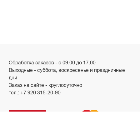
Обработка заказов - с 09.00 до 17.00
Выходные - суббота, воскресенье и праздничные
дни
Заказ на сайте - круглосуточно
тел.:
+7 920 315-20-90
ООО «Лакби»
Россия, г. Смоленск, пр-кт. Гагарина, д.19
ИНН/КПП 6732057528/673201001