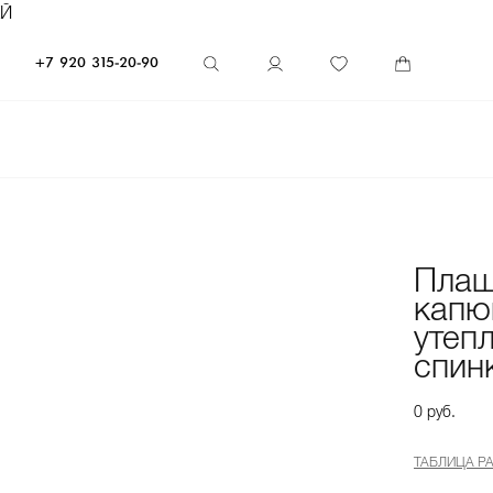
ЕЙ
+7 920 315-20-90
Плащ
капю
утеп
спин
0 руб.
ТАБЛИЦА Р