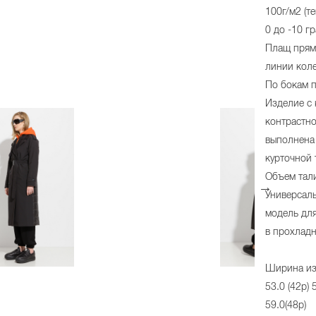
100г/м2 (т
0 до -10 гр
Плащ прям
линии коле
По бокам 
Изделие с
контрастно
выполнена
курточной 
Объем тали
Универсал
модель дл
в прохладн
Ширина из
53.0 (42р) 
59.0(48р)