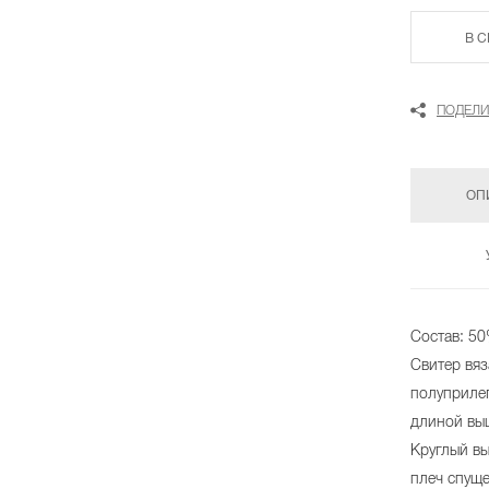
В 
ПОДЕЛИ
ОП
Состав: 5
Свитер вя
полуприле
длиной вы
Круглый в
плеч спуще