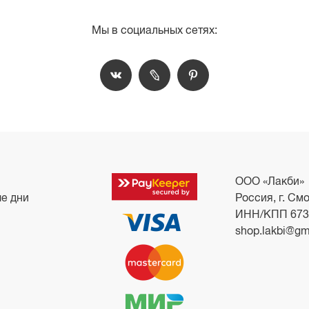
Мы в социальных сетях:
ООО «Лакби»
ые дни
Россия, г. Смо
ИНН/КПП 673
shop.lakbi@gm