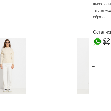
широких м
теплая мо
образов.
Осталис