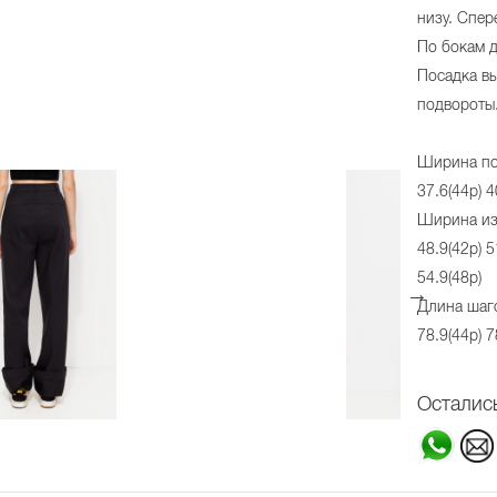
низу. Спер
По бокам д
Посадка вы
подвороты
Ширина по 
37.6(44р) 4
Ширина из
48.9(42р) 5
54.9(48р)
Длина шаго
78.9(44р) 7
Осталис