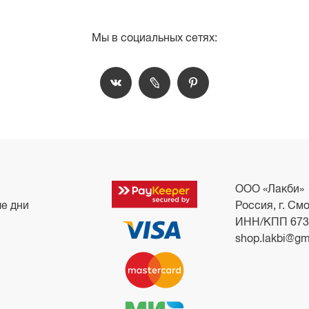
Мы в социальных сетях:
ООО «Лакби»
ые дни
Россия, г. Смо
ИНН/КПП 673
shop.lakbi@gm