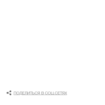
ТАБЛИЦА РАЗМЕРОВ
В КОРЗИНУ
В СПИСОК ЖЕЛАНИЙ
ПОДЕЛИТЬСЯ В СОЦ.СЕТЯХ