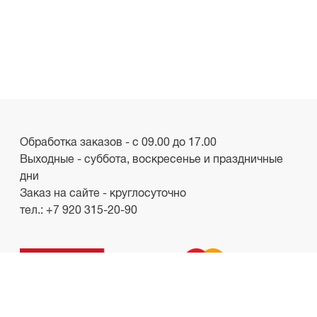
Обработка заказов - с 09.00 до 17.00
Выходные - суббота, воскресенье и праздничные
дни
Заказ на сайте - круглосуточно
тел.:
+7 920 315-20-90
ООО «Лакби»
Россия, г. Смоленск, пр-кт. Гагарина, д.19
ИНН/КПП 6732057528/673201001