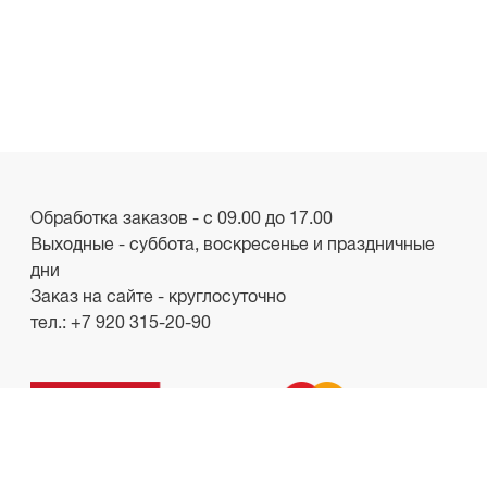
Обработка заказов - с 09.00 до 17.00
Выходные - суббота, воскресенье и праздничные
дни
Заказ на сайте - круглосуточно
тел.:
+7 920 315-20-90
ООО «Лакби»
Россия, г. Смоленск, пр-кт. Гагарина, д.19
ИНН/КПП 6732057528/673201001