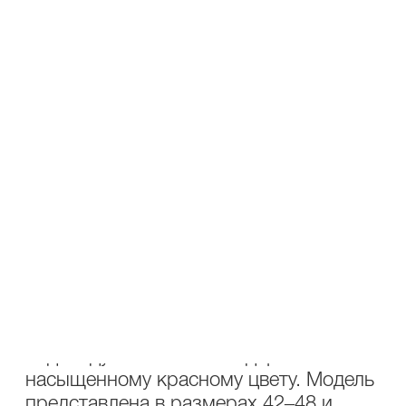
ОПИСАНИЕ
УХОД
Состав : 53% хлопок, 44% полиэстер,
3% эластан
Жилет Lakbi 55085 — яркий акцент и
комфорт в холодный сезон.
Жилет красного цвета Lakbi — это
выразительная красная модель с
безупречным кроем, идеально
подходящая для стильных осенне-
зимних образов. Выполненный из
благородных тканей, жилет
обеспечивает тепло и подчёркивает
индивидуальность благодаря
насыщенному красному цвету. Модель
представлена в размерах 42–48 и