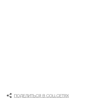
ТАБЛИЦА РАЗМЕРОВ
В КОРЗИНУ
В СПИСОК ЖЕЛАНИЙ
ПОДЕЛИТЬСЯ В СОЦ.СЕТЯХ