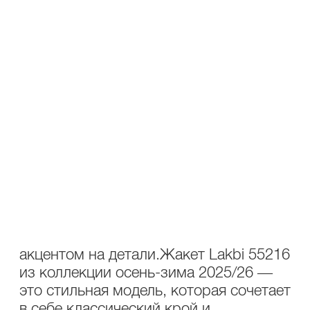
В КОРЗИНУ
В СПИСОК ЖЕЛАНИЙ
ПОДЕЛИТЬСЯ В СОЦ.СЕТЯХ
ОПИСАНИЕ
УХОД
Состав : 69% полиэстер ,29%
вискоза,2% спандекс
Жакет Lakbi 55216 — элегантность с
акцентом на детали.Жакет Lakbi 55216
из коллекции осень-зима 2025/26 —
это стильная модель, которая сочетает
в себе классический крой и