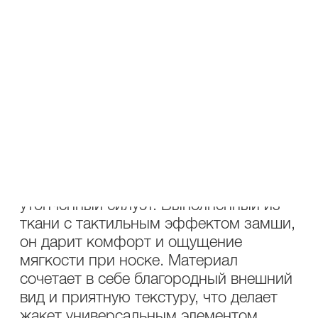
ОПИСАНИЕ
УХОД
Состав: 97% ПЭ, 3% спандекс
Жакет Lakbi 55157 — элегантность
силуэта и мягкость замшевого
прикосновения. Черный жакет Lakbi из
коллекции осень-зима 2025/26 —
стильная модель с поясом,
подчёркивающая талию и создающая
утончённый силуэт. Выполненный из
ткани с тактильным эффектом замши,
он дарит комфорт и ощущение
мягкости при носке. Материал
сочетает в себе благородный внешний
вид и приятную текстуру, что делает
жакет универсальным элементом