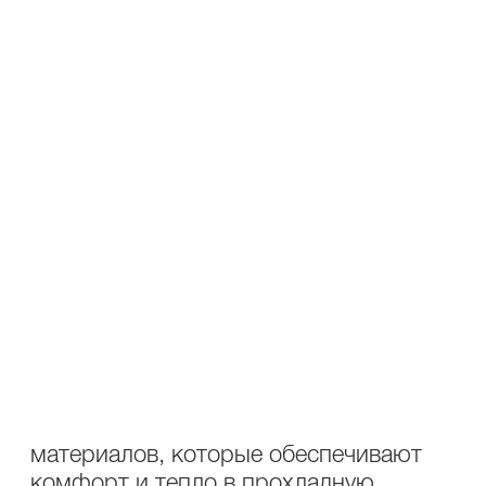
ОПИСАНИЕ
УХОД
Состав: 63% полиэстер, 34% вискоза,
3% эластан; подкладка: 55%
полиэстер, 45% вискоза
Жакет женский Lakbi 55098 —
сочетание стиля и комфорта для
осенне-зимнего сезона. Коричневый
жакет в вертикальную полоску Lakbi
— это идеальный выбор для тех, кто
ценит элегантность и практичность в
повседневной одежде. Модель из
новой коллекции Fall-Winter 2025/26
выполнена из высококачественных
материалов, которые обеспечивают
комфорт и тепло в прохладную