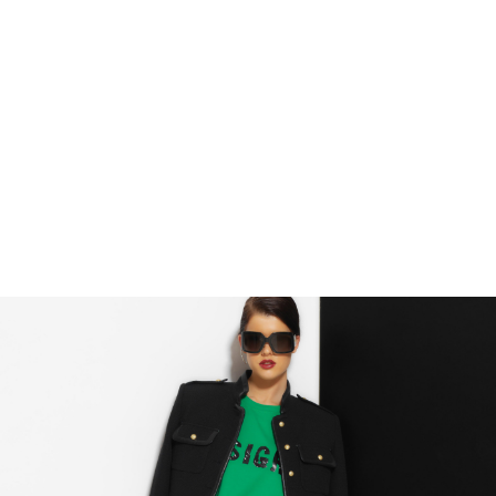
модель, которая идеально подходит
для создания образов как по особым
случаям, так и для стильных
ежедневных аутфитов. Жакет на
подкладке, с плечевыми накладками.
Остались вопросы?