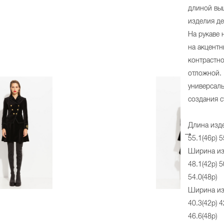
длиной вы
изделия д
На рукаве 
на акцентн
контрастно
отложной. 
универсал
создания с
Длина изде
55.1(46р) 5
Ширина из
48.1(42р) 5
54.0(48р)
Ширина из
40.3(42р) 4
46.6(48р)