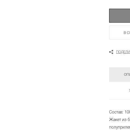
В 
ПОДЕЛИ
ОП
Состав: 10
Жакет из б
полуприле