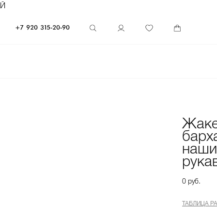
ЕЙ
+7 920 315-20-90
Жаке
барх
наши
рука
0 руб.
ТАБЛИЦА Р