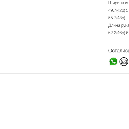
Ширина из
49.7(42р) 5
55.7(48р)
Длина рука
62.2(46р) 6
Осталис