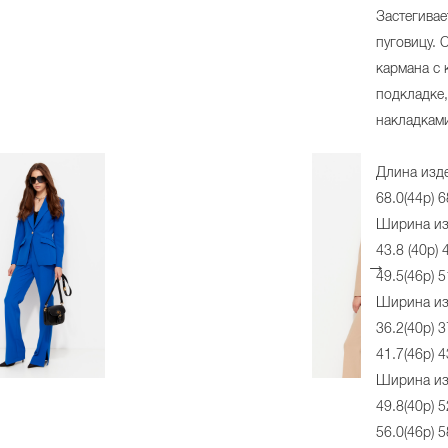
Застегивае
пуговицу. 
кармана с 
подкладке,
накладкам
Длина изде
68.0(44р) 6
Ширина из
43.8 (40р) 
49.5(46р) 5
Ширина из
36.2(40р) 3
41.7(46р) 4
Ширина из
49.8(40р) 5
56.0(46р) 5