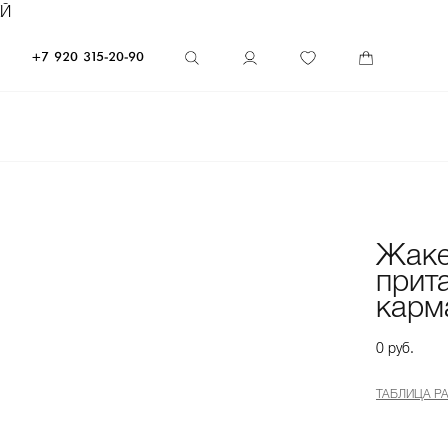
ЕЙ
+7 920 315-20-90
Жаке
прит
карм
0 руб.
ТАБЛИЦА Р