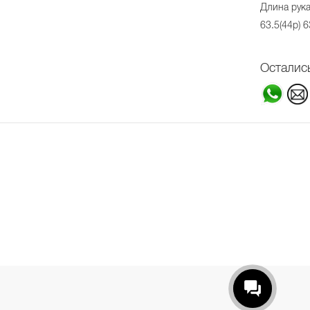
Длина рука
63.5(44р) 6
Осталис