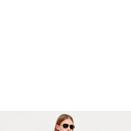
Длина изделия 58.2(40р) 58.3(42р)
58.4(44р) 58.3(46р) 58.3(48р)
Ширина изделия по линии груди
50.1(40р) 52.2(42р) 54.2(44р) 56.1(46р)
58.1(48р)
Ширина изделия по низу 50.0(40р)
52.1(42р) 54.0(44р) 56.0(46р) 58.0(48р)
Длина рукава 54.9(40р) 56.0(42р)
56.0(44р) 56.0(46р) 56.1(48р)
Остались вопросы?