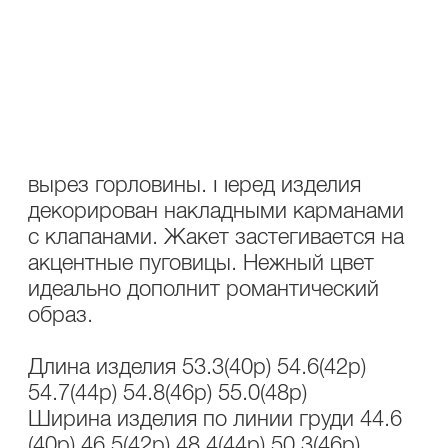
ОПИСАНИЕ
УХОД
Состав ткани: хлопок 100%.
Жакет прилегающего силуэта,
длинной выше линии бедер. Круглый
вырез горловины. Перед изделия
декорирован накладными карманами
с клапанами. Жакет застегивается на
акцентные пуговицы. Нежный цвет
идеально дополнит романтический
образ.
Длина изделия 53.3(40р) 54.6(42р)
54.7(44р) 54.8(46р) 55.0(48р)
Ширина изделия по линии груди 44.6
(40р) 46.5(42р) 48.4(44р) 50.3(46р)