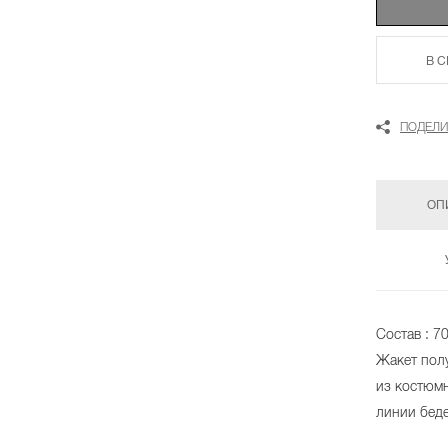
В 
ПОДЕЛИ
ОП
Состав : 7
Жакет пол
из костюм
линии беде