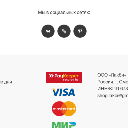
Мы в социальных сетях:
ООО «Лакби»
ые дни
Россия, г. Смо
ИНН/КПП 673
shop.lakbi@gm