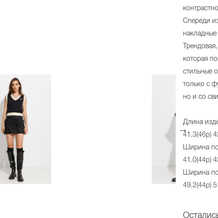
контрастно
Спереди и
накладные 
Трендовая
которая по
стильные о
только с ф
но и со св
Длина изде
41.3(46р) 4
Ширина по 
41.0(44р) 4
Ширина по 
49.2(44р) 5
Осталис