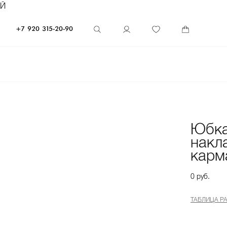
ЕЙ
+7 920 315-20-90
Юбка
накл
карм
0 руб.
ТАБЛИЦА Р