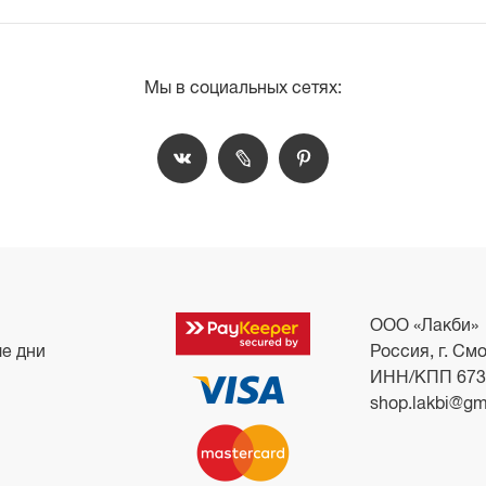
Мы в социальных сетях:
ООО «Лакби»
ые дни
Россия, г. Смо
ИНН/КПП 673
shop.lakbi@gm