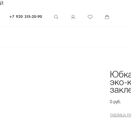
ЕЙ
+7 920 315-20-90
Юбка
эко-
закл
0 руб.
ТАБЛИЦА Р