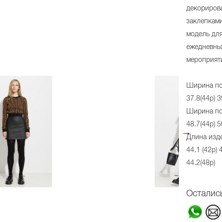
декориров
заклепками
модель дл
ежедневны
мероприят
Ширина по 
37.8(44р) 3
Ширина по 
48.7(44р) 5
Длина изд
44.1 (42р) 
44.2(48р)
Осталис