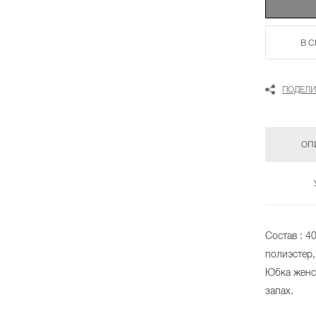
В 
ПОДЕЛИ
ОП
Состав : 
полиэстер
Юбка женск
запах.