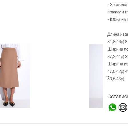
- Застежка
пряжку и п
- Юбка на 
Длина изде
81,8(46р) 8
Ширина по 
37,2(44р) 3
Ширина из
47,0(42р) 4
53,5(48р)
Осталис