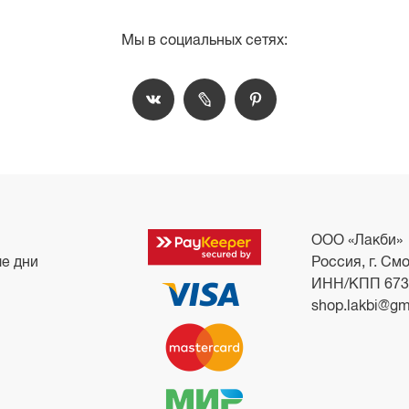
Мы в социальных сетях:
ООО «Лакби»
ые дни
Россия, г. Смо
ИНН/КПП 673
shop.lakbi@gm