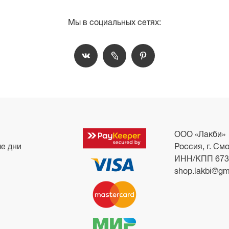
Мы в социальных сетях:
ООО «Лакби»
ые дни
Россия, г. Смо
ИНН/КПП 673
shop.lakbi@gm