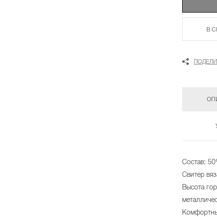
В 
ПОДЕЛИ
ОП
Состав: 5
Свитер вяз
Высота гор
металличе
Комфортны