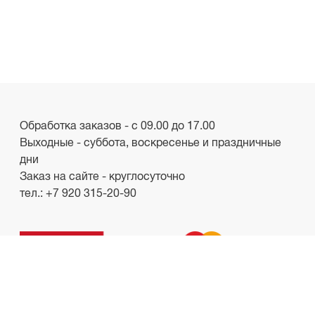
Обработка заказов - с 09.00 до 17.00
Выходные - суббота, воскресенье и праздничные
дни
Заказ на сайте - круглосуточно
тел.:
+7 920 315-20-90
ООО «Лакби»
Россия, г. Смоленск, пр-кт. Гагарина, д.19
ИНН/КПП 6732057528/673201001
shop.lakbi@gmail.com