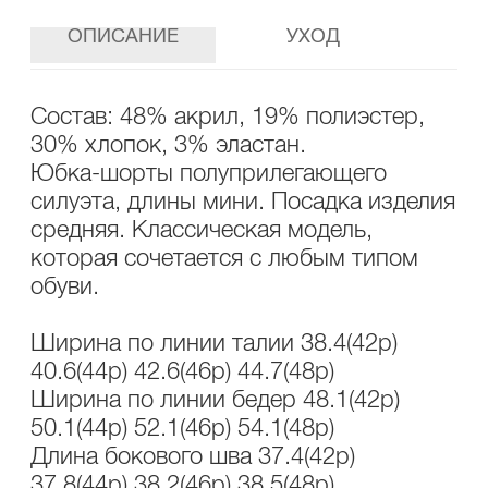
ОПИСАНИЕ
УХОД
Состав: 48% акрил, 19% полиэстер,
30% хлопок, 3% эластан.
Юбка-шорты полуприлегающего
силуэта, длины мини. Посадка изделия
средняя. Классическая модель,
которая сочетается с любым типом
обуви.
Ширина по линии талии 38.4(42р)
40.6(44р) 42.6(46р) 44.7(48р)
Ширина по линии бедер 48.1(42р)
50.1(44р) 52.1(46р) 54.1(48р)
Длина бокового шва 37.4(42р)
37.8(44р) 38.2(46р) 38.5(48р)