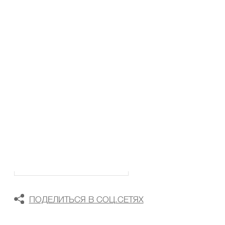
ТАБЛИЦА РАЗМЕРОВ
В КОРЗИНУ
В СПИСОК ЖЕЛАНИЙ
ПОДЕЛИТЬСЯ В СОЦ.СЕТЯХ