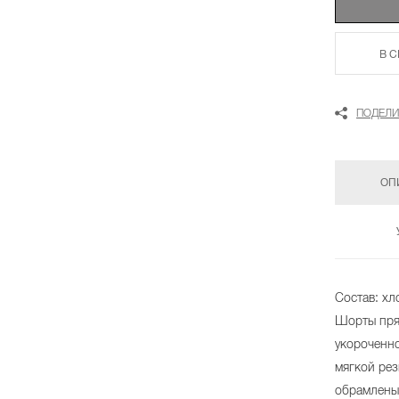
В 
ПОДЕЛИ
ОП
Состав: х
Шорты пря
укороченно
мягкой рез
обрамлены