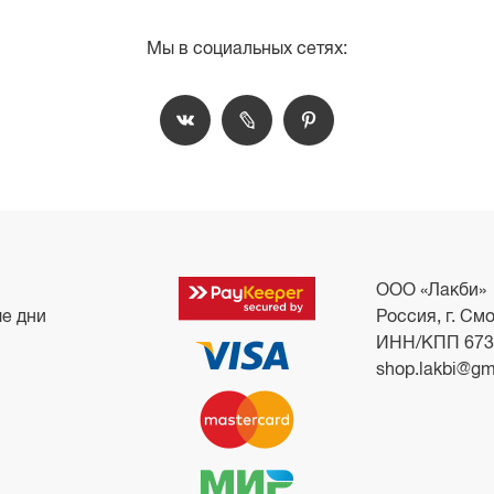
Мы в социальных сетях:
ООО «Лакби»
ые дни
Россия, г. Смо
ИНН/КПП 673
shop.lakbi@gm