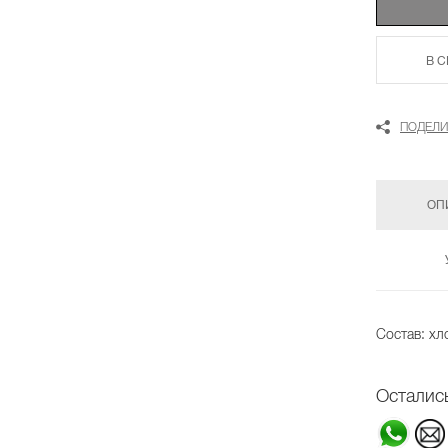
В 
ПОДЕЛИ
ОП
Состав: х
Осталис