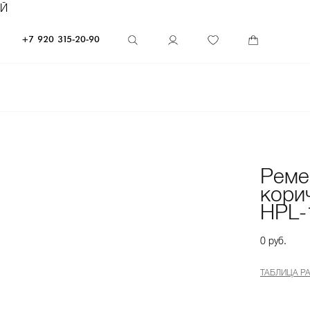
ЕЙ
+7 920 315-20-90
Реме
кори
HPL-
0 руб.
ТАБЛИЦА Р