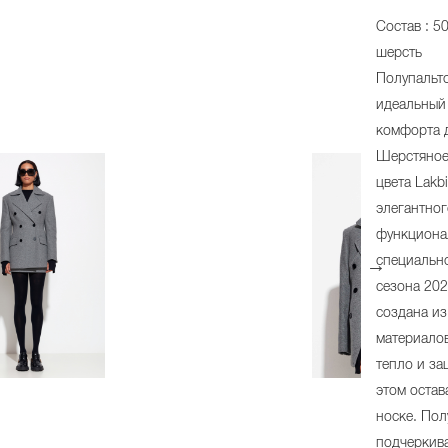
Состав : 5
шерсть
Полупальт
идеальный 
комфорта д
Шерстяное
цвета Lakb
элегантног
функциона
специальн
сезона 202
создана из
материало
тепло и за
этом остав
носке. Пол
подчеркива