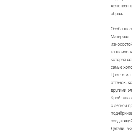
женственн
образ.
Особеннос
Материал: 
износостой
теплоизол
которая со
самые хол
Цвет: стил
оттенок, к
другими эл
Крой: клас
с легкой п
подчёркив
создающий
Детали: ак