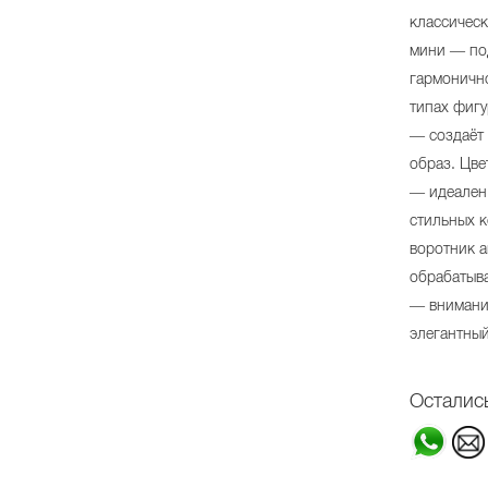
классическ
мини — по
гармонично
типах фигу
— создаёт
образ. Цв
— идеален 
стильных к
воротник а
обрабатыва
— внимани
элегантны
Осталис