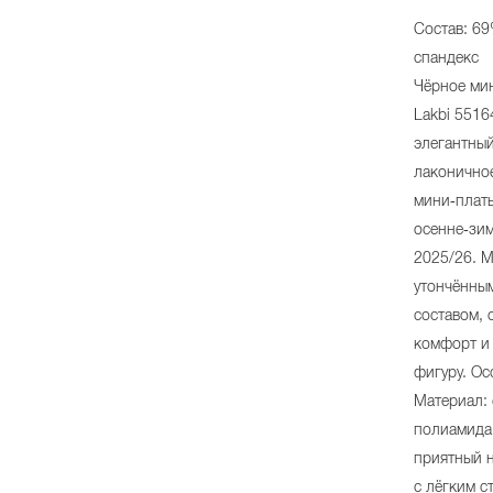
Состав: 69
спандекс
Чёрное мин
Lakbi 5516
элегантный
лаконично
мини‑плать
осенне‑зи
2025/26. М
утончённы
составом,
комфорт и
фигуру. Ос
Материал: 
полиамида
приятный 
с лёгким с