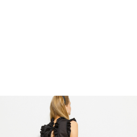
что обеспечивает комфорт в жаркое
летнее время. Юбка А-образного
силуэта с воланом делает образ
завершенным, эффектным и
романтичным. Это платье – идеальная
находка для тех, кто следует трендам,
но также любит комфорт.
Остались вопросы?