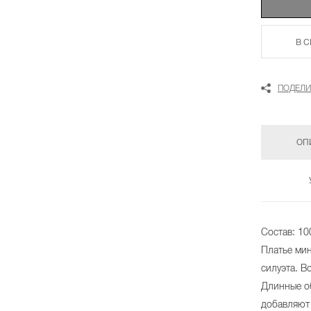
В 
ПОДЕЛИ
ОП
Состав: 1
Платье ми
силуэта. В
Длинные о
добавляют 