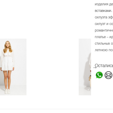
изделия д
вставками
силуэта э
силуэт и с
романтично
платье – и
стильных 
летнюю по
Осталис