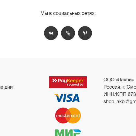
Мы в социальных сетях:
ООО «Лакби»
ые дни
Россия, г. Смо
ИНН/КПП 673
shop.lakbi@gm