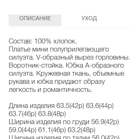
ОПИСАНИЕ
УХОД
Состав: 100% хлопок.
Платье мини полуприлегающего
силуэта. V-образный вырез горловины.
Воротник-стойка. Юбка А-образного
силуэта. Кружевная ткань, объемные
рукава и юбка придают образу
легкость и романтичность.
Длина изделия 63.5(42р) 63.6(44р)
63.7(46р) 63.8(48р)
Ширина изделия по груди 56.9(42р)
59.0(44р) 61.1(46р) 63.2(48р)
Ширина изделия по талии 56.0(42р)