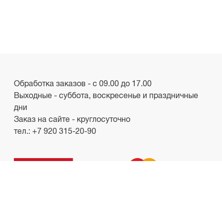
Обработка заказов - с 09.00 до 17.00
Выходные - суббота, воскресенье и праздничные
дни
Заказ на сайте - круглосуточно
тел.:
+7 920 315-20-90
ООО «Лакби»
Россия, г. Смоленск, пр-кт. Гагарина, д.19
ИНН/КПП 6732057528/673201001
shop.lakbi@gmail.com