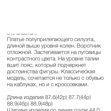
ОПИСАНИЕ
УХОД
Состав: 63% полиэстер, 34% вискоза,
3% эластан.
Платье полуприлегающего силуэта,
длиной выше уровня колен. Воротник
отложной. Застегивается на пуговицы
контрастного цвета. На уровне талии
вшит пояс, который подчеркнет
достоинства фигуры. Классическая
модель, сочетается не только с обувью
на каблуках, но и с кроссовками.
Длина изделия 87.6(42р) 87.7(44р)
88.9(46р) 88.9(48р)
Ширина изделия по линии груди 44.0