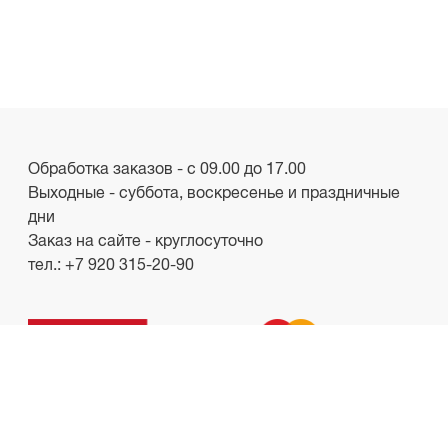
Обработка заказов - с 09.00 до 17.00
Выходные - суббота, воскресенье и праздничные
дни
Заказ на сайте - круглосуточно
тел.:
+7 920 315-20-90
ООО «Лакби»
Россия, г. Смоленск, пр-кт. Гагарина, д.19
ИНН/КПП 6732057528/673201001
shop.lakbi@gmail.com