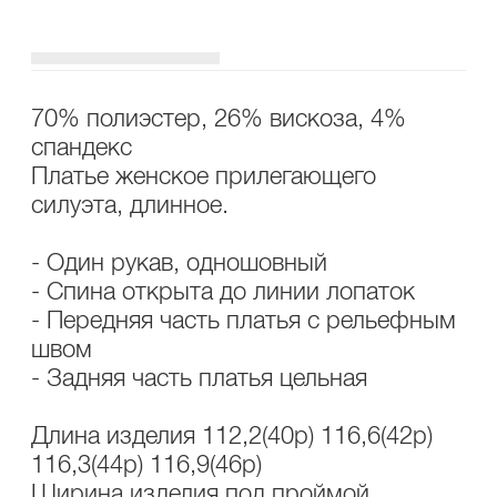
ОПИСАНИЕ
УХОД
70% полиэстер, 26% вискоза, 4%
спандекс
Платье женское прилегающего
силуэта, длинное.
- Один рукав, одношовный
- Спина открыта до линии лопаток
- Передняя часть платья с рельефным
швом
- Задняя часть платья цельная
Длина изделия 112,2(40р) 116,6(42р)
116,3(44р) 116,9(46р)
Ширина изделия под проймой