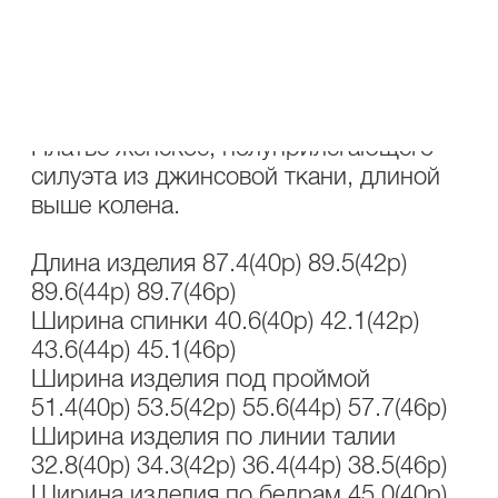
ОПИСАНИЕ
УХОД
Состав : 100% хлопок
Платье женское, полуприлегающего
силуэта из джинсовой ткани, длиной
выше колена.
Длина изделия 87.4(40р) 89.5(42р)
89.6(44р) 89.7(46р)
Ширина спинки 40.6(40р) 42.1(42р)
43.6(44р) 45.1(46р)
Ширина изделия под проймой
51.4(40р) 53.5(42р) 55.6(44р) 57.7(46р)
Ширина изделия по линии талии
32.8(40р) 34.3(42р) 36.4(44р) 38.5(46р)
Ширина изделия по бедрам 45.0(40р)