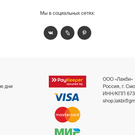
Мы в социальных сетях:
ООО «Лакби»
ые дни
Россия, г. Смо
ИНН/КПП 673
shop.lakbi@gm