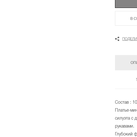
В 
ПОДЕЛИ
ОП
Состав : 1
Платье-ми
силуэта с
рукавами.
Глубокий 