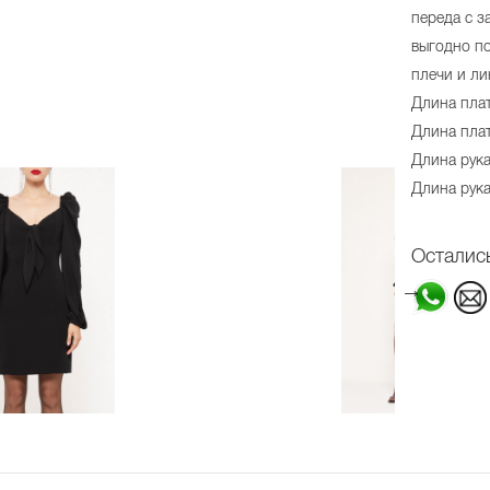
переда с з
выгодно по
плечи и ли
Длина плат
Длина плат
Длина рука
Длина рука
Осталис