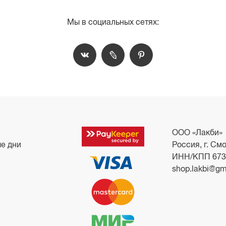
Мы в социальных сетях:
ООО «Лакби»
ые дни
Россия, г. Смо
ИНН/КПП 673
shop.lakbi@gm