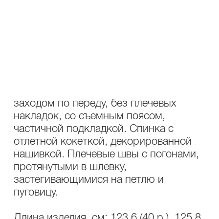
ОПИСАНИЕ
УХОД
Состав : 100% полиэстер
Плащ женский А-силуэта длиной до
середины икры, со смещенным
заходом по переду, без плечевых
накладок, со съемным поясом,
частичной подкладкой. Спинка с
отлетной кокеткой, декорированной
нашивкой. Плечевые швы с погонами,
протянутыми в шлевку,
застегивающимися на петлю и
пуговицу.
Длина изделия, см: 123,6 (40 р.), 125,8