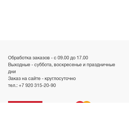
Обработка заказов - с 09.00 до 17.00
Выходные - суббота, воскресенье и праздничные
дни
Заказ на сайте - круглосуточно
тел.:
+7 920 315-20-90
ООО «Лакби»
Россия, г. Смоленск, пр-кт. Гагарина, д.19
ИНН/КПП 6732057528/673201001