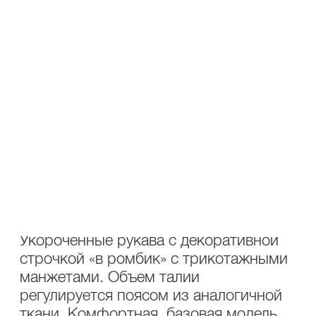
ОПИСАНИЕ
УХОД
Состав: ткань курточная с
водоотталкивающей пропиткой 100%
ПЭ; наполнитель ISOSOFT 200г/м2
(температурный режим от -10 до -25
градусов).
Куртка стеганая прямого кроя, длиной
ниже линии бедер. Воротник стояче-
отложной. Линия плеча спущена.
Укороченные рукава с декоративной
строчкой «в ромбик» с трикотажными
манжетами. Объем талии
регулируется поясом из аналогичной
ткани. Комфортная, базовая модель,