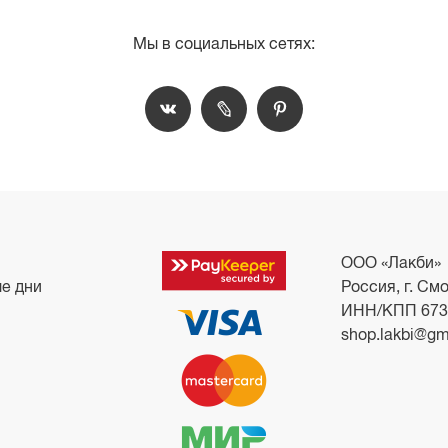
Мы в социальных сетях:
ООО «Лакби»
ые дни
Россия, г. Смо
ИНН/КПП 673
shop.lakbi@gm