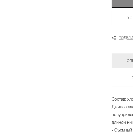
В 
ПОДЕЛИ
ОП
Состав: хл
Джинсовая
полуприле
длиной ни
• Съемный