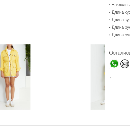
• Накладн
• Длина кур
• Длина кур
• Длина рук
• Длина рук
Осталис