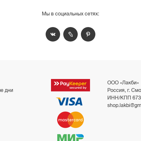
Мы в социальных сетях:
ООО «Лакби»
ые дни
Россия, г. Смо
ИНН/КПП 673
shop.lakbi@gm