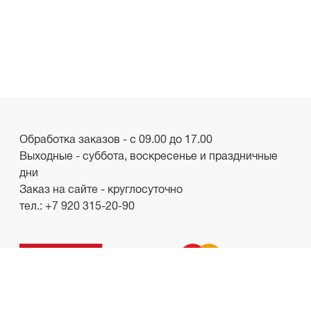
Обработка заказов - с 09.00 до 17.00
Выходные - суббота, воскресенье и праздничные
дни
Заказ на сайте - круглосуточно
тел.:
+7 920 315-20-90
ООО «Лакби»
Россия, г. Смоленск, пр-кт. Гагарина, д.19
ИНН/КПП 6732057528/673201001