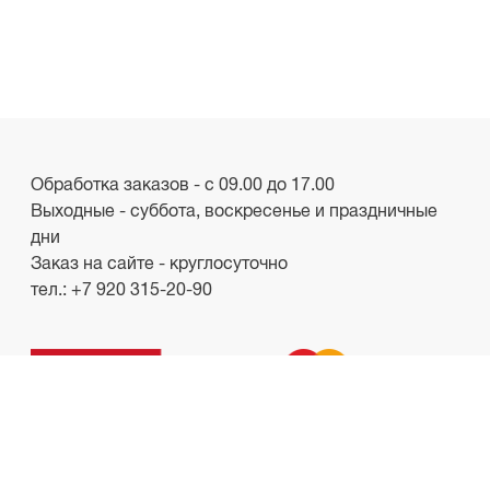
Обработка заказов - с 09.00 до 17.00
Выходные - суббота, воскресенье и праздничные
дни
Заказ на сайте - круглосуточно
тел.:
+7 920 315-20-90
ООО «Лакби»
Россия, г. Смоленск, пр-кт. Гагарина, д.19
ИНН/КПП 6732057528/673201001
shop.lakbi@gmail.com