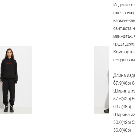
Изделие с
плеч спущ
карман-кен
свитшота 
манжетах. 
груди деко
Комфортна
ежедневны
Длина изде
67.9(46р) 6
Ширина из
57.6(42р) 5
63.5(48р)
Ширина из
50.0(42р) 5
56.0(48р)