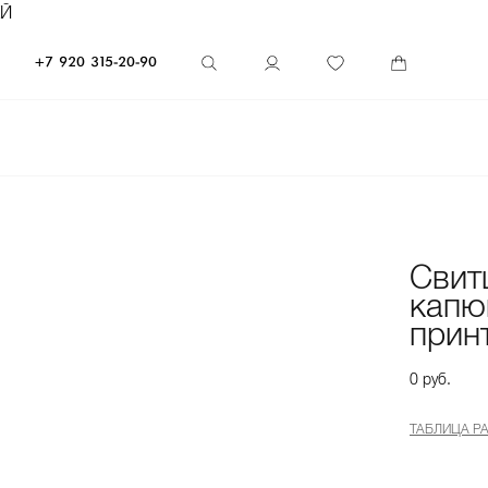
ЕЙ
+7 920 315-20-90
Свит
капю
прин
0 руб.
ТАБЛИЦА Р